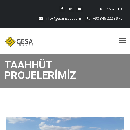
TR
ENG
DE
info@gesainsaat.com
+90 346 222 39 45
Me
TAAHHÜT
PROJELERİMİZ