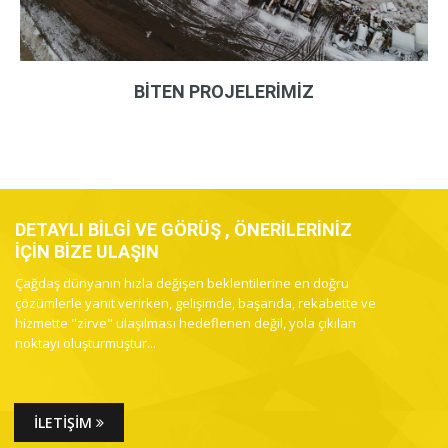
BİTEN PROJELERİMİZ
DETAYLI BİLGİ VE GÖRÜŞ , ÖNERİLERİNİZ
İÇİN BİZE ULAŞIN
Çağdaş dünyanın hızla değişen beklentilerine en doğru
çözümlerle yanıt verirken, gelişimde, başarıda, rekabette ve
hizmette "zirve" ulaşılması hedeflenen değil, yola çıkılan
noktayı oluşturmuştur...
İLETİŞİM